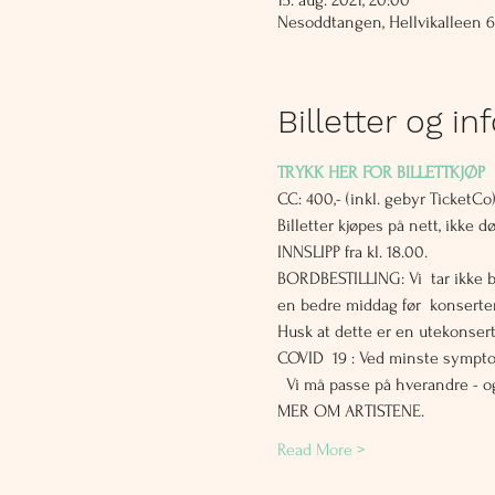
15. aug. 2021, 20:00
Nesoddtangen, Hellvikalleen 
Billetter og in
TRYKK HER FOR BILLETTKJØP 
CC: 400,- (inkl. gebyr TicketCo) 
Billetter kjøpes på nett, ikke d
INNSLIPP fra kl. 18.00. 
BORDBESTILLING: Vi  tar ikke bor
en bedre middag før  konserten
Husk at dette er en utekonsert
COVID  19 : Ved minste symptom
  Vi må passe på hverandre 
MER OM ARTISTENE. 
Read More >