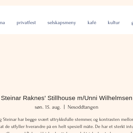
rma
privatfest
selskapsmeny
kafé
kultur
Steinar Raknes' Stillhouse m/Unni Wilhelmsen
søn. 15. aug.
  |  
Nesoddtangen
g Steinar har begge svært uttrykksfulle stemmer, og kontrasten mello
 at de utfyller hverandre på en helt spesiell måte. De har et sterkt intu