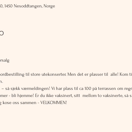
60, 1450 Nesoddtangen, Norge
fo


ørsalg
dbestilling til store utekonserter. Men det er plasser til  alle! Kom tid
. 

 – så sjekk værmeldingen! Vi har plass til ca 100 på terrassen om re
er - bli hjemme! Er du ikke vaksinert, sitt  mellom to vaksinerte, så 
- og kose oss sammen - VELKOMMEN!