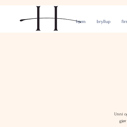
hjem
bryllup
fi
Unni o
gjør