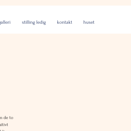
galleri
stilling ledig
kontakt
huset
m de to
itivt