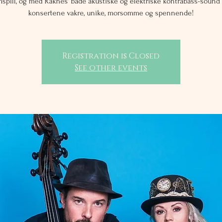
spill, og med Raknes' både akustiske og elektriske kontrabass-sound 
konsertene vakre, unike, morsomme og spennende!
Registration is Closed
See other events