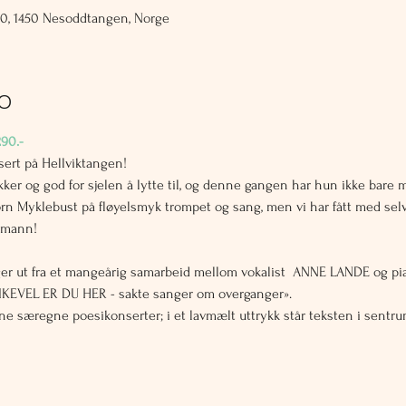
60, 1450 Nesoddtangen, Norge
fo
90.- 
ert på Hellviktangen! 
r og god for sjelen å lytte til, og denne gangen har hun ikke bare m
ørn Myklebust på fløyelsmyk trompet og sang, men vi har fått med se
smann!
er ut fra et mangeårig samarbeid mellom vokalist  ANNE LANDE og pi
LIKEVEL ER DU HER - sakte sanger om overganger».
 særegne poesikonserter; i et lavmælt uttrykk står teksten i sentrum