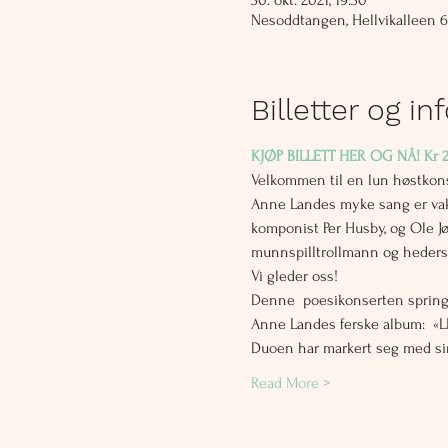
30. okt. 2021, 19:30
Nesoddtangen, Hellvikalleen 
Billetter og in
KJØP BILLETT HER OG NÅ! Kr 2
Velkommen til en lun høstkons
Anne Landes myke sang er vakke
komponist Per Husby, og Ole J
munnspilltrollmann og heder
Vi gleder oss!
Denne  poesikonserten spring
Anne Landes ferske album:  «
Duoen har markert seg med sine
Read More >