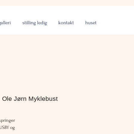
galleri
stilling ledig
kontakt
huset
 Ole Jørn Myklebust
springer
HUSBY og