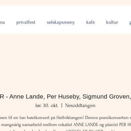
rma
privatfest
selskapsmeny
kafé
kultur
- Anne Lande, Per Huseby, Sigmund Groven,
lør. 30. okt.
  |  
Nesoddtangen
en til en lun høstkonsert på Hellviktangen! Denne poesikonserten 
et mangeårig samarbeid mellom vokalist ANNE LANDE og pianist PER 