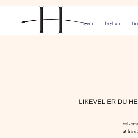
hjem
bryllup
fi
LIKEVEL ER DU HER 
Velkomm
ut fra 