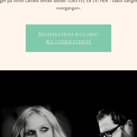
ger på Anne Landes ferske album: «LIKEVEL ER DU HER - sakte sange
overganger».
Registration is Closed
See other events