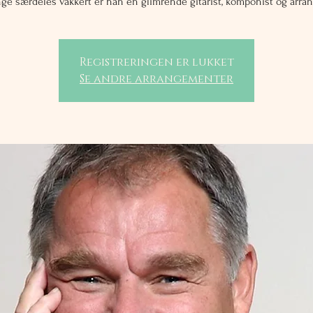
ge særdeles vakkert er han en glimrende gitarist, komponist og arran
Registreringen er lukket
Se andre arrangementer