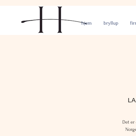
hjem
bryllup
fi
LA
Det er
Norge