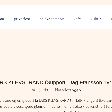
rma
privatfest
selskapsmeny
kafé
kultur
RS KLEVSTRAND (Support: Dag Fransson 19:
lør. 15. okt.
  |  
Nesoddtangen
 en ære og en glede å få LARS KLEVSTRAND til Hellviktangen! Ikke bar
s beste visesangere gjennom tidene, men en ekte visekunstner! For