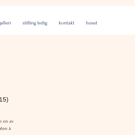
galleri
stilling ledig
kontakt
huset
15)
e en av
uten å