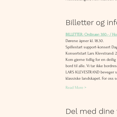
Billetter og in
BILLETTER: Ordinær: 350.- / Ho
Dørene åpner kl. 18.30. 
Spillestart support-konsert Dag
Konsertstart Lars Klevstrand: 
Kom gjerne tidlig for en deili
bord til alle. Vi tar ikke bord
LARS KLEVESTRAND beveger seg
klassiske landskapet. For oss so
Read More >
Del med dine