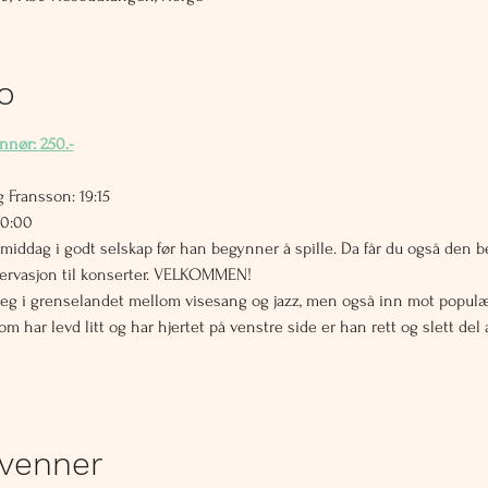
fo
nnør: 250.-
 Fransson: 19:15
20:00 
g middag i godt selskap før han begynner å spille. Da får du også den 
reservasjon til konserter. VELKOMMEN!
 i grenselandet mellom visesang og jazz, men også inn mot popul
m har levd litt og har hjertet på venstre side er han rett og slett del a
 venner