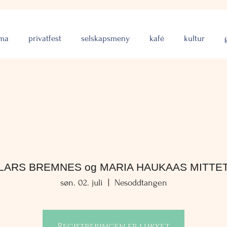
rma
privatfest
selskapsmeny
kafé
kultur
LARS BREMNES og MARIA HAUKAAS MITTE
søn. 02. juli
  |  
Nesoddtangen
Registreringen er lukket