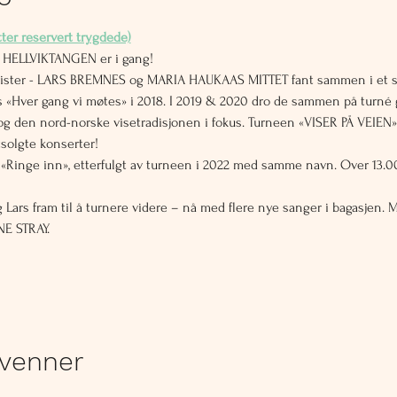
etter reservert trygdede)
ELLVIKTANGEN er i gang!
rtister - LARS BREMNES og MARIA HAUKAAS MITTET fant sammen i et s
2´s «Hver gang vi møtes» i 2018. I 2019 & 2020 dro de sammen på turn
og den nord-norske visetradisjonen i fokus. Turneen «VISER PÅ VEIEN» 
solgte konserter!
et «Ringe inn», etterfulgt av turneen i 2022 med samme navn. Over 1
ars fram til å turnere videre – nå med flere nye sanger i bagasjen.
NE STRAY.
 venner