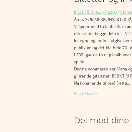
BILLETTER: 425.- / 200.- (5 bill
Årets SOMMERKONSERTER PÅ H
Vi åpner med to fantastiske a
etter at de begge deltok i TV
fra egne og andres utgivelser 
publikum og det ble hele 70 ut
I 2021 gav de to ut julealbum
spille.
Denne sommeren ser Maria og L
glitrende gitaristen BERNT RU
Nå kommer de til oss! Dette…
Read More >
Del med dine