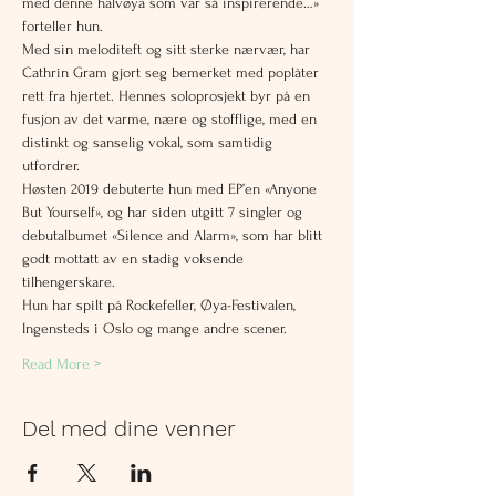
med denne halvøya som var så inspirerende…» 
forteller hun.
Med sin meloditeft og sitt sterke nærvær, har 
Cathrin Gram gjort seg bemerket med poplåter 
rett fra hjertet. Hennes soloprosjekt byr på en 
fusjon av det varme, nære og stofflige, med en 
distinkt og sanselig vokal, som samtidig 
utfordrer.
Høsten 2019 debuterte hun med EP’en «Anyone 
But Yourself», og har siden utgitt 7 singler og 
debutalbumet «Silence and Alarm», som har blitt 
godt mottatt av en stadig voksende 
tilhengerskare.
Hun har spilt på Rockefeller, Øya-Festivalen, 
Ingensteds i Oslo og mange andre scener.
Read More >
Del med dine venner